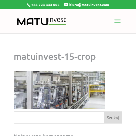
+48 723 333 002
biuro@matuinvest.com
matuinvest-15-crop
Najnowsze komentarze