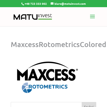
+48 723 333 002
biuro@matuinvest.com
MaxcessRotometricsColored